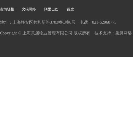
友情链接：
火狼网络
阿里巴巴
百度
地址：上海静安区共和新路3703幢C幢6层 电话：021-62960775
Copyright © 上海意晟物业管理有限公司 版权所有 技术支持：巢腾网络